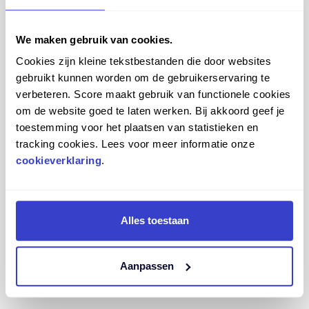
Met comfortabele zitting
De zitting van de ergonomische stahulp biedt het
comfort dat jij nodig hebt op lange werkdagen.
We maken gebruik van cookies.
Cookies zijn kleine tekstbestanden die door websites
Compact
gebruikt kunnen worden om de gebruikerservaring te
Onze stahulpen zijn compact gebouwd, zodat ze
verbeteren. Score maakt gebruik van functionele cookies
ook ideaal zijn voor plekken met weinig beenruimte.
om de website goed te laten werken. Bij akkoord geef je
toestemming voor het plaatsen van statistieken en
Daarnaast berg je ze gemakkelijk op.
tracking cookies. Lees voor meer informatie onze
cookieverklaring
.
Stevig
Ondanks hun compacte bouw zijn de stahulpen zeer
solide. Je kunt er zowel op zitten als half-staand op
leunen.
Alles toestaan
Van duurzame materialen
Aanpassen
De zitting van polyurethaan (PU) is super slijtvast en
eenvoudig te reinigen.