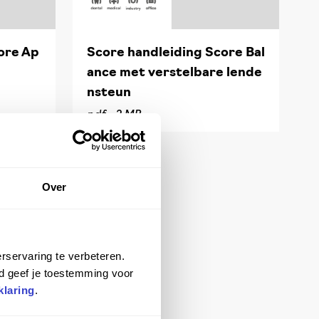
ore Ap
Score handleiding Score Bal
ance met verstelbare lende
nsteun
pdf -
2 MB
Over
rservaring te verbeteren.
d geef je toestemming voor
klaring
.