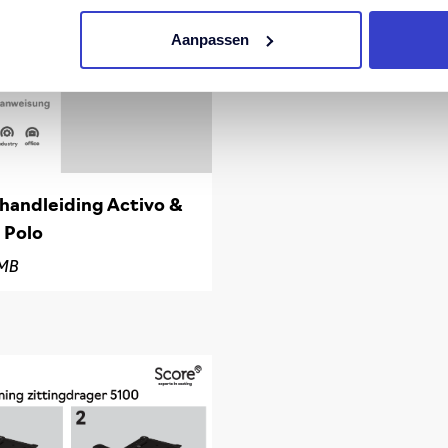
Aanpassen
handleiding Activo &
 Polo
MB