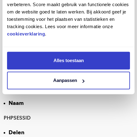
Score BV-sessie
verbeteren. Score maakt gebruik van functionele cookies
om de website goed te laten werken. Bij akkoord geef je
Doeleinden
toestemming voor het plaatsen van statistieken en
tracking cookies. Lees voor meer informatie onze
Tijdelijk informatie van je sessie (websitebezoek)
cookieverklaring
.
opslaan. Hierdoor hoef je bijvoorbeeld een formulier
niet opnieuw in te vullen als je een pagina herlaadt, of
niet alle velden in één keer juist invult.
Alles toestaan
Eigenschappen
Aanpassen
Dit cookie komt van Score BV en wordt na de sessie
verwijderd.
Naam
PHPSESSID
Delen