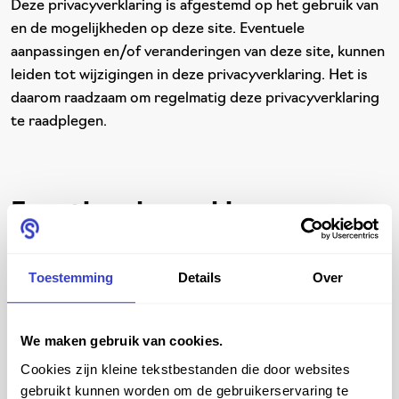
Deze privacyverklaring is afgestemd op het gebruik van
en de mogelijkheden op deze site. Eventuele
aanpassingen en/of veranderingen van deze site, kunnen
leiden tot wijzigingen in deze privacyverklaring. Het is
daarom raadzaam om regelmatig deze privacyverklaring
te raadplegen.
Functionele cookies
Die zijn nodig. Veilig formulieren invullen. Producten in je
Toestemming
Details
Over
winkelmandje plaatsen. Inloggen met je eigen
inloggegevens. Allemaal functionaliteiten die zonder
deze cookies niet zouden werken.
We maken gebruik van cookies.
Cookies zijn kleine tekstbestanden die door websites
gebruikt kunnen worden om de gebruikerservaring te