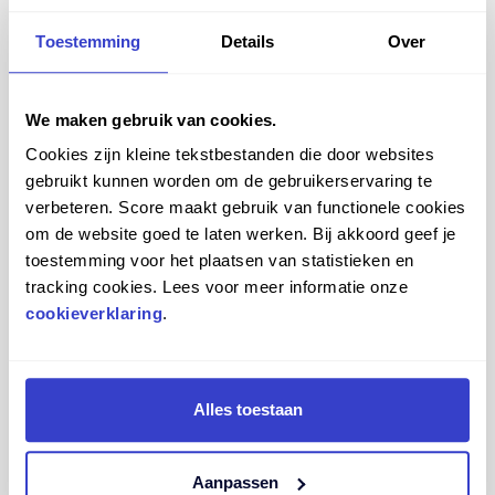
kantoor is dit belangrijk. Kantoormedewerkers zitten
namelijk op werkdagen (werkuren en privé opgeteld)
Toestemming
Details
Over
gemiddeld meer dan 10 uur! Een goede stoel of kruk is
dan ook cruciaal. Zonder de juiste ondersteuning kan je
nare klachten krijgen, zoals
rugpijn
,
vermoeidheid
en
We maken gebruik van cookies.
kramp.
Cookies zijn kleine tekstbestanden die door websites
gebruikt kunnen worden om de gebruikerservaring te
verbeteren. Score maakt gebruik van functionele cookies
om de website goed te laten werken. Bij akkoord geef je
Productiever werken
toestemming voor het plaatsen van statistieken en
tracking cookies. Lees voor meer informatie onze
cookieverklaring
.
Wist je dat je productiever werkt op een ergonomische
stoel? Ideaal voor al je office-werkzaamheden. Een
goede houding bevordert de bloedsomloop en gaat
vermoeidheid tegen. Je kunt daardoor langer productief
Alles toestaan
werken.
Bij
Score
hebben we speciale bureaustoelen ontwikkeld
Aanpassen