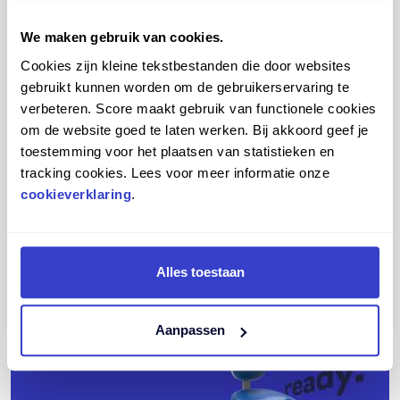
We maken gebruik van cookies.
Score Apical
Cookies zijn kleine tekstbestanden die door websites
gebruikt kunnen worden om de gebruikerservaring te
Bekijk onze montage- en instructievideo’s van de Score
verbeteren. Score maakt gebruik van functionele cookies
Apical.
om de website goed te laten werken. Bij akkoord geef je
In deze video’s laten we zien hoe je de werkstoel
toestemming voor het plaatsen van statistieken en
eenvoudig monteert en instelt voor een ergonomische
tracking cookies. Lees voor meer informatie onze
zithouding volgens de officiële normen voor de dentale
cookieverklaring
.
sector.
Hoe monteer je de Score Apical?
Alles toestaan
Aanpassen