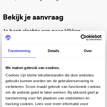
Bekijk je aanvraag
Je bent slechts een paar klikken
verwijderd van het afronden van je
aanvraag! Neem een moment om alles
Toestemming
Details
Over
nog even goed te bekijken en te
controleren of alle gewenste
We maken gebruik van cookies.
zitoplossingen en accessoires zijn
Cookies zijn kleine tekstbestanden die door websites
toegevoegd.
gebruikt kunnen worden om de gebruikerservaring te
verbeteren. Score maakt gebruik van functionele cookies
Heb je nog vragen of heb je hulp nodig
om de website goed te laten werken. Bij akkoord geef je
bij het plaatsen van jouw aanvraag? Wij
toestemming voor het plaatsen van statistieken en
staan voor je klaar om je te helpen.
tracking cookies. Lees voor meer informatie onze