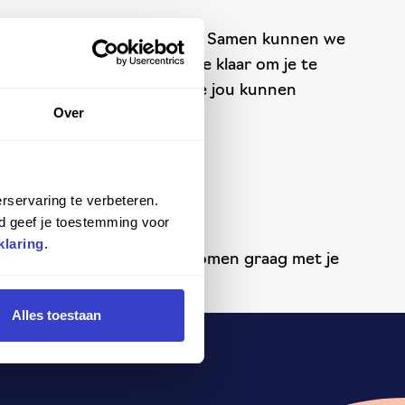
 we helpen je graag verder. Samen kunnen we
ten. Ons team staat voor je klaar om je te
met ons op en ontdek hoe we jou kunnen
Over
rservaring te verbeteren.
d geef je toestemming voor
klaring
.
s aan de slag te gaan? We komen graag met je
Alles toestaan