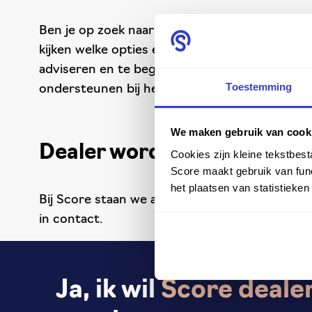
Ben je op zoek naar een passende Score deal
kijken welke opties er beschikbaar zijn en wel
adviseren en te begeleiden bij het vinden va
Toestemming
ondersteunen bij het creëren van een gezon
We maken gebruik van cook
Dealer worden?
Cookies zijn kleine tekstbes
Score maakt gebruik van func
het plaatsen van statistieke
Bij Score staan we altijd open voor nieuwe sa
in contact.
Ja, ik wil
Score
deale