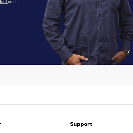
eleid
en de
r
Support