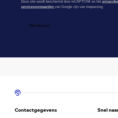
Deze site wordt beschermd door reCAPTCHA en het
privacyb
servicevoorwaarden
van Google zijn van toepassing.
Contactgegevens
Snel naa