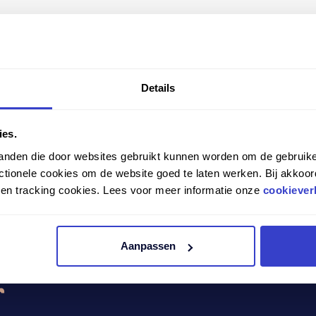
er in jouw regio? Neem gerust contact met ons op en
ke dealer het beste aansluit bij jouw wensen en behoef
n de juiste zitoplossing. Neem vandaag nog contact 
Details
de en ergonomische werkomgeving.
ies.
tanden die door websites gebruikt kunnen worden om de gebruike
tionele cookies om de website goed te laten werken. Bij akkoor
n en tracking cookies. Lees voor meer informatie onze
cookiever
menwerkingen. Heb jij als dealer interesse om met on
Aanpassen
r