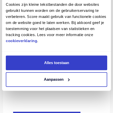
Cookies zijn kleine tekstbestanden die door websites
gebruikt kunnen worden om de gebruikerservaring te
verbeteren. Score maakt gebruik van functionele cookies
ONS ASSORTIMENT VOOR
om de website goed te laten werken. Bij akkoord geef je
VACCINATIELOCATIES
toestemming voor het plaatsen van statistieken en
tracking cookies. Lees voor meer informatie onze
cookieverklaring
.
Of je nu vaccineert of gevaccineerd wordt:
je wil er bij kunnen zitten. Score heeft voor
beide gevallen de ideale zitoplossing. Van
vaccinatiestoel tot mobiele kruk, en altijd
Alles toestaan
gemaakt van hygiënische materialen die
zich eenvoudig laten schoonmaken. We
Aanpassen
hebben ze hier allemaal voor je op een rijtje
gezet.