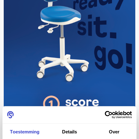
Folder Score Apical
Toestemming
Details
Over
pdf -
1 MB