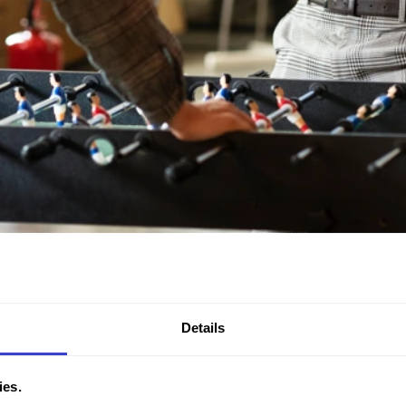
Details
erknemers
ies.