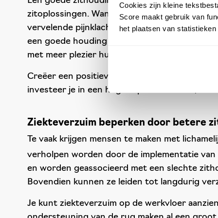
Een goede zithouding helpt bij het vergroten 
Cookies zijn kleine tekstbes
zitoplossingen. Wanneer jouw werknemers comf
Score maakt gebruik van func
vervelende pijnklachten en bovendien neemt he
het plaatsen van statistieke
een goede houding de bloedcirculatie, waardoor
met meer plezier hun taken uitvoeren.
Creëer een positieve werkomgeving waarin we
investeer je in een hogere productiviteit, e
Ziekteverzuim beperken door betere z
Te vaak krijgen mensen te maken met lichamelij
verholpen worden door de implementatie van 
en worden geassocieerd met een slechte zitho
Bovendien kunnen ze leiden tot langdurig ver
Je kunt ziekteverzuim op de werkvloer aanzie
ondersteuning van de rug maken al een groot