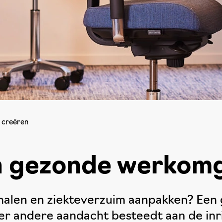
 creëren
en gezonde werkom
rs halen en ziekteverzuim aanpakken? Ee
nder andere aandacht besteedt aan de in