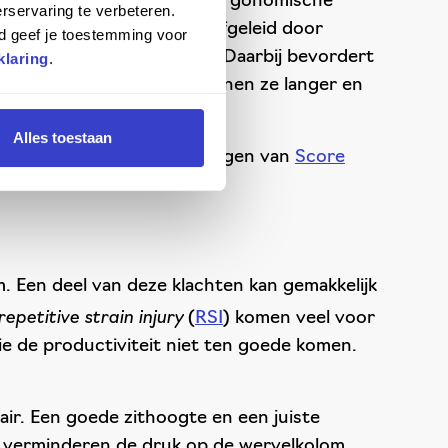
rs halen? Investeer dan in ergonomische
rservaring te verbeteren.
 toenemen. Ze zijn niet afgeleid door
d geef je toestemming voor
en sneller en efficiënter. Daarbij bevordert
klaring
.
ers minder moe zijn. Zo kunnen ze langer en
Alles toestaan
e ergonomische zitoplossingen van
Score
er werknemers.
m. Een deel van deze klachten kan gemakkelijk
repetitive strain injury
(
RSI
) komen veel voor
e de productiviteit niet ten goede komen.
ir. Een goede zithoogte en een juiste
e verminderen de druk op de wervelkolom,