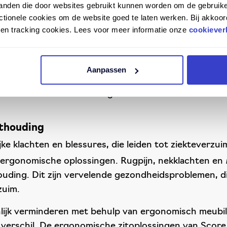
van werkprestaties. Wil je het beste uit je werkneme
tanden die door websites gebruikt kunnen worden om de gebruike
ortabel en ergonomisch zitten, zal hun concentratie
tionele cookies om de website goed te laten werken. Bij akkoor
t lichaam een actieve houding aan. Hierdoor werkt m
n en tracking cookies. Lees voor meer informatie onze
cookiever
 je extra alert blijft. Je zult zien dat jouw werknem
Aanpassen
rknemers hun volledige potentieel benutten! Met d
en betere werksfeer en een grotere tevredenheid ond
ithouding
ke klachten en blessures, die leiden tot ziekteverzui
ergonomische oplossingen. Rugpijn, nekklachten en
uding. Dit zijn vervelende gezondheidsproblemen, di
zuim.
nlijk verminderen met behulp van ergonomisch meubila
 verschil. De ergonomische zitoplossingen van Scor