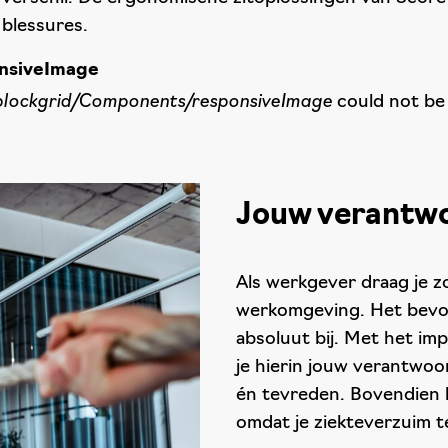
p blessures.
onsiveImage
blockgrid/Components/responsiveImage
could not be
Jouw verantwo
Als werkgever draag je z
werkomgeving. Het bevor
absoluut bij. Met het i
je hierin jouw verantwoo
én tevreden. Bovendien k
omdat je ziekteverzuim 