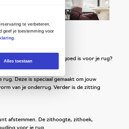
sentieel,
rservaring te verbeteren.
d geef je toestemming voor
klaring
.
at maakt precies dat deze goed is voor je rug?
Alles toestaan
e rug. Deze is speciaal gemaakt om jouw
orm van je onderrug. Verder is de zitting
kunt afstemmen. De zithoogte, zithoek,
ouding voor je rug.