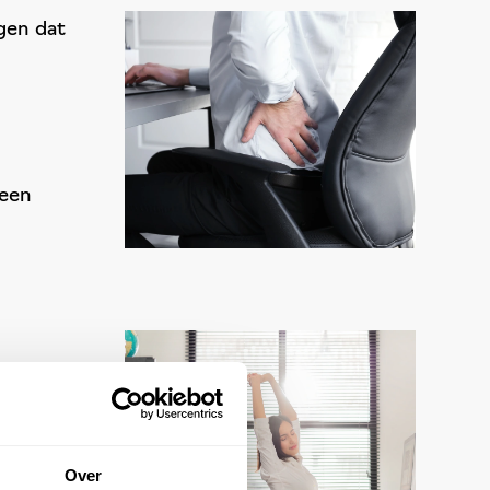
gen dat
geen
Over