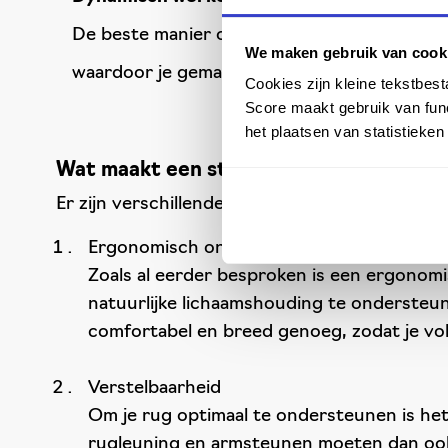
De beste manier om te zitten is door regelmat
We maken gebruik van cook
waardoor je gemakkelijk van houding kunt ve
Cookies zijn kleine tekstbes
Score maakt gebruik van func
het plaatsen van statistieke
Wat maakt een stoel goed voor je rug?
Er zijn verschillende kenmerken waar je op moe
Ergonomisch ontwerp
Zoals al eerder besproken is een ergonomi
natuurlijke lichaamshouding te ondersteun
comfortabel en breed genoeg, zodat je vo
Verstelbaarheid
Om je rug optimaal te ondersteunen is het 
rugleuning en armsteunen moeten dan ook v