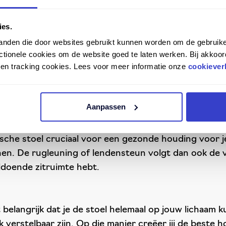
ig te staan! Afwisseling tussen staan en zitten is es
ies.
randeren en je rug optimaal kunt strekken.
tanden die door websites gebruikt kunnen worden om de gebruike
tionele cookies om de website goed te laten werken. Bij akkoor
n en tracking cookies. Lees voor meer informatie onze
cookiever
t letten bij het uitzoeken van een geschikte stoel. W
Aanpassen
sche stoel cruciaal voor een gezonde houding voor j
en. De rugleuning of lendensteun volgt dan ook de v
ldoende zitruimte hebt.
belangrijk dat je de stoel helemaal op jouw lichaam 
erstelbaar zijn. Op die manier creëer jij de beste h