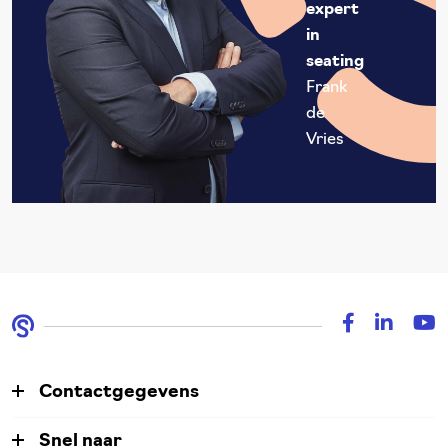
expert
in
seating
Frank
de
Vries
Contactgegevens
Snel naar