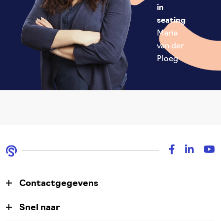
in
seating
Maria
van der
Ploeg
Contactgegevens
Snel naar