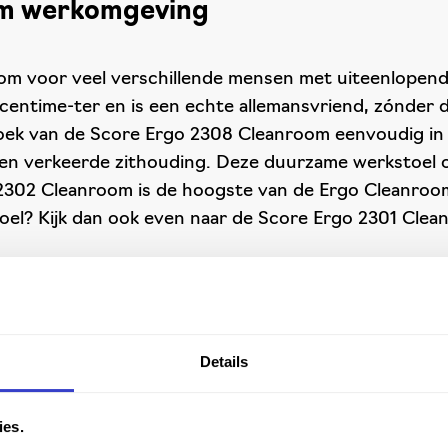
om werkomgeving
m voor veel verschillende mensen met uiteenlopende
 centime-ter en is een echte allemansvriend, zónder 
thoek van de Score Ergo 2308 Cleanroom eenvoudig in
een verkeerde zithouding. Deze duurzame werkstoel 
302 Cleanroom is de hoogste van de Ergo Cleanroom
stoel? Kijk dan ook even naar de Score Ergo 2301 Cl
Details
ies.
m stoelen