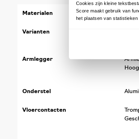
Cookies zijn kleine tekstbes
Score maakt gebruik van func
Materialen
Kunst
het plaatsen van statistieke
Varianten
Vaste
Verst
Armlegger
Arml
Hoogt
Onderstel
Alumi
Vloercontacten
Tromp
Gesch