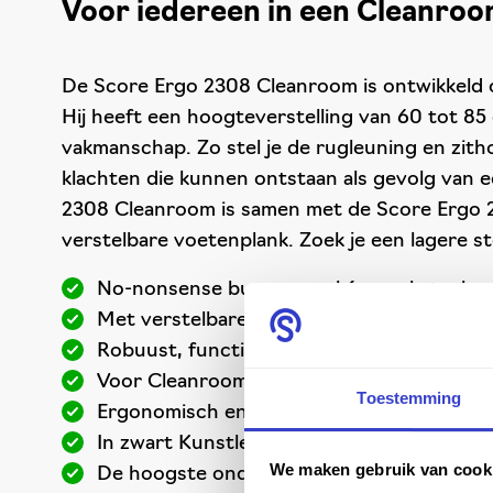
Voor iedereen in een Cleanro
De Score Ergo 2308 Cleanroom is ontwikkeld o
Hij heeft een hoogteverstelling van 60 tot 85
vakmanschap. Zo stel je de rugleuning en zi
klachten die kunnen ontstaan als gevolg van 
2308 Cleanroom is samen met de Score Ergo 2
verstelbare voetenplank. Zoek je een lagere 
No-nonsense bureaustoel én werkstoel
Met verstelbare voetenplank
Robuust, functioneel design
Voor Cleanroom omgevingen
Toestemming
Ergonomisch en multi-instelbaar
In zwart Kunstleer
We maken gebruik van cook
De hoogste onder de Ergo 2300 Cleanroo