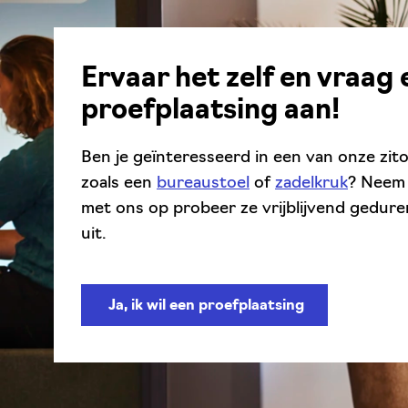
Ervaar het zelf en vraag 
proefplaatsing aan!
Ben je geïnteresseerd in een van onze zit
zoals een
bureaustoel
of
zadelkruk
? Neem
met ons op probeer ze vrijblijvend gedur
uit.
Ja, ik wil een proefplaatsing