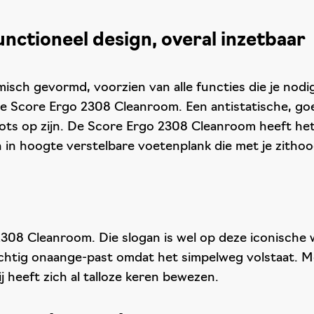
unctioneel design, overal inzetbaar
sch gevormd, voorzien van alle functies die je nod
de Score Ergo 2308 Cleanroom. Een antistatische, goe
rots op zijn. De Score Ergo 2308 Cleanroom heeft he
 in hoogte verstelbare voetenplank die met je zith
8 Cleanroom. Die slogan is wel op deze iconische we
 tachtig onaange-past omdat het simpelweg volstaat.
 heeft zich al talloze keren bewezen.